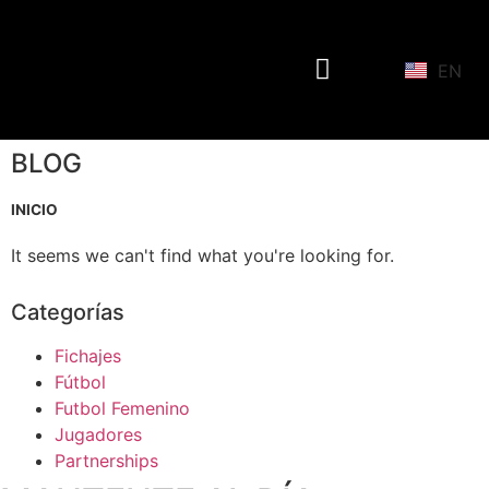
EN
BLOG
SOBRE NOSOTROS
INICIO
It seems we can't find what you're looking for.
Categorías
Fichajes
Fútbol
Futbol Femenino
Jugadores
Partnerships